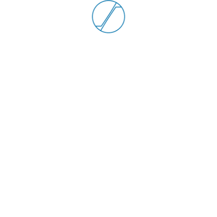
ll’Esperienza Interna
CROacademy è il fatto di essere principalmente gestita
ro esperienza e il loro know-how per formare i collegh
a conoscenza sia la chiave per costruire un ambiente
 dei corsi è facoltativa e aperta a tutti i dipendenti